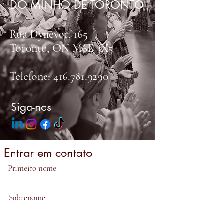
DO MINHO DE TORONTO
Rua Dynevor, 165
Toronto, ON M6E 3X5
Telefone:
416.781.9290
Siga-nos
Entrar em contato
Primeiro nome
Sobrenome