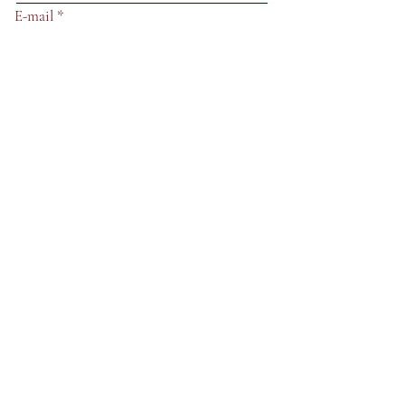
E-mail
Assunto
Deixe-nos uma mensagem...
Enviar