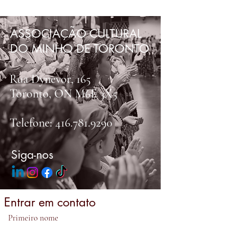
ASSOCIAÇÃO CULTURAL
DO MINHO DE TORONTO
Rua Dynevor, 165
Toronto, ON M6E 3X5
Telefone:
416.781.9290
Siga-nos
Entrar em contato
Primeiro nome