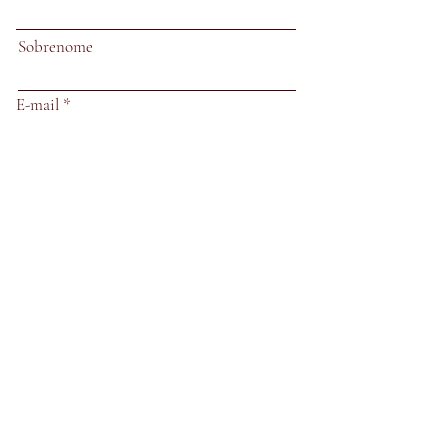
Sobrenome
E-mail
Assunto
Deixe-nos uma mensagem...
Enviar