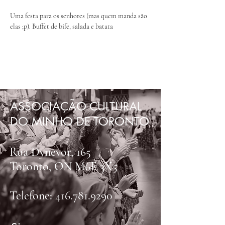
Uma festa para os senhores (mas quem manda são 
elas ;p). Buffet de bife, salada e batata
ASSOCIAÇÃO CULTURAL
DO MINHO DE TORONTO
Rua Dynevor, 165
Toronto, ON M6E 3X5
Telefone:
416.781.9290