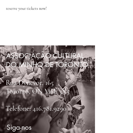
reserve your tickets now! 
ASSOCIAÇÃO CULTURAL
DO MINHO DE TORONTO
Rua Dynevor, 165
Toronto, ON M6E 3X5
Telefone:
416.781.9290
Siga-nos