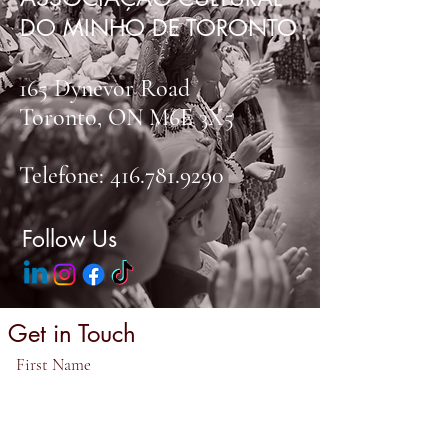
DO MINHO DE TORONTO
165 Dynevor Road
Toronto, ON M6E 3X5
Telefone:
416.781.9290
Follow Us
Get in Touch
First Name
Last Name