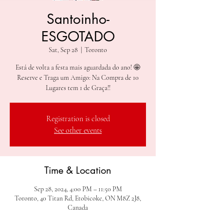
Santoinho-
ESGOTADO
Sat, Sep 28
  |  
Toronto
Está de volta a festa mais aguardada do ano! 🤩
Reserve e Traga um Amigo: Na Compra de 10
Lugares tem 1 de Graça!!
Registration is closed
See other events
Time & Location
Sep 28, 2024, 4:00 PM – 11:50 PM
Toronto, 40 Titan Rd, Etobicoke, ON M8Z 2J8,
Canada