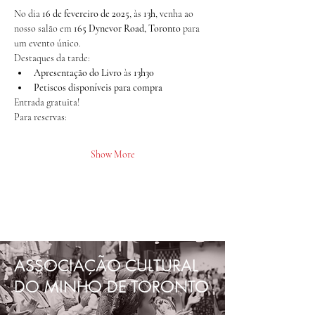
No dia 
16 de fevereiro de 2025
, às 
13h
, venha ao 
nosso salão em 
165 Dynevor Road, Toronto
 para 
um evento único.
Destaques da tarde:
Apresentação do Livro
 às 
13h30
Petiscos disponíveis para compra
Entrada gratuita!
Para reservas:
Show More
ASSOCIAÇÃO CULTURAL
DO MINHO DE TORONTO