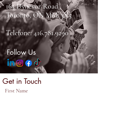
165 Dynevor Road
Toronto, ON M6E 3X5
Telefone:
416.781.9290
Follow Us
Get in Touch
First Name
Last Name
Email